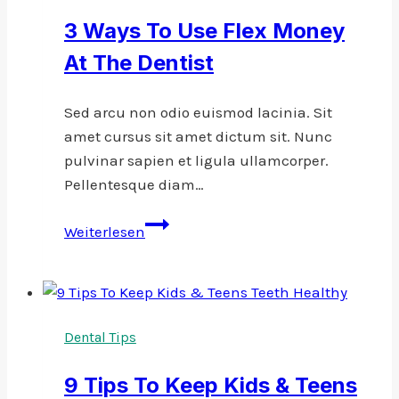
Toothbrush?
3 Ways To Use Flex Money
At The Dentist
Sed arcu non odio euismod lacinia. Sit
amet cursus sit amet dictum sit. Nunc
pulvinar sapien et ligula ullamcorper.
Pellentesque diam…
3
Weiterlesen
Ways
To
Use
Flex
Dental Tips
Money
At
9 Tips To Keep Kids & Teens
The