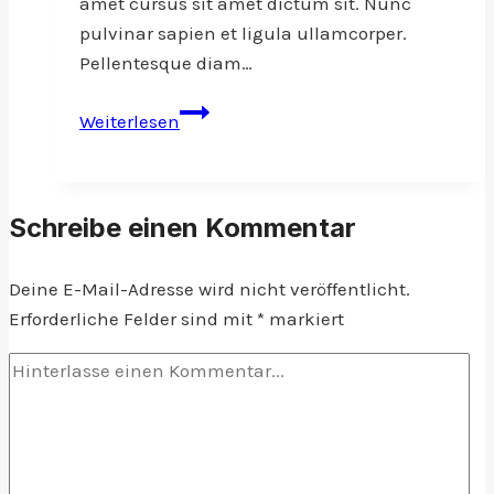
amet cursus sit amet dictum sit. Nunc
pulvinar sapien et ligula ullamcorper.
Pellentesque diam…
Pull
Weiterlesen
Your
Tooth
or
Schreibe einen Kommentar
Save
It?
Deine E-Mail-Adresse wird nicht veröffentlicht.
Which
Erforderliche Felder sind mit
is
*
markiert
Best?