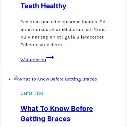
Teeth Healthy
Dentist
Sed arcu non odio euismod lacinia. Sit
amet cursus sit amet dictum sit. Nunc
pulvinar sapien et ligula ullamcorper.
Pellentesque diam…
9
Weiterlesen
Tips
To
Keep
Kids
Dental Tips
&
Teens
What To Know Before
Teeth
Getting Braces
Healthy