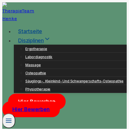
Zum
Inhalt
springen
Startseite
Disziplinen
Ergotherapie
Labordiagnostik
Massage
Osteopathie
Säuglings-, Kleinkind- Und Schwangerschafts-Osteopathie
Physiotherapie
Hier Bewerben
Hier Bewerben