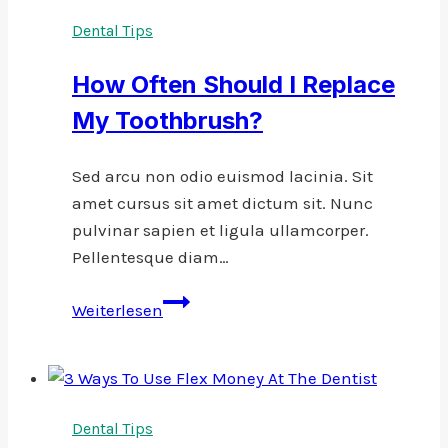
About
Dental Tips
Baby
Teeth
How Often Should I Replace
My Toothbrush?
Sed arcu non odio euismod lacinia. Sit
amet cursus sit amet dictum sit. Nunc
pulvinar sapien et ligula ullamcorper.
Pellentesque diam…
How
Weiterlesen
Often
Should
I
Replace
Dental Tips
My