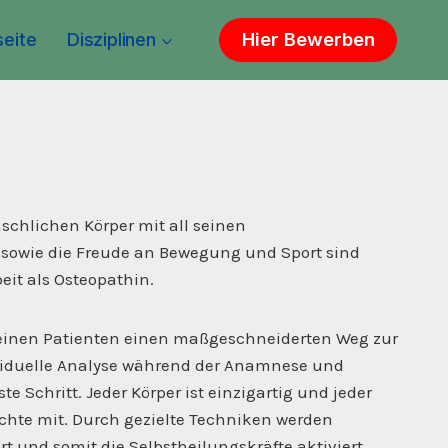
Hier Bewerben
seite
Disziplinen
nschlichen Körper mit all seinen
sowie die Freude an Bewegung und Sport sind
eit als Osteopathin.
meinen Patienten einen maßgeschneiderten Weg zur
ividuelle Analyse während der Anamnese und
te Schritt. Jeder Körper ist einzigartig und jeder
chte mit. Durch gezielte Techniken werden
t und somit die Selbstheilungskräfte aktiviert.